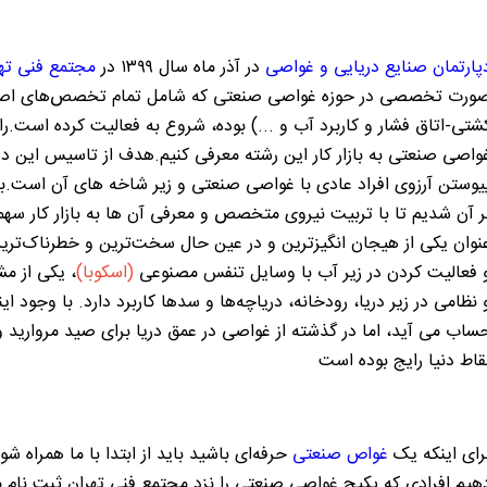
پارتمان صنایع دریایی و غواصی
در آذر ماه سال ۱۳۹۹ در
مجتمع فنی ته
ورت تخصصی در حوزه غواصی صنعتی که شامل تمام تخصص‌های اصلی م
شتی-اتاق فشار و کاربرد آب و ...) بوده، شروع به فعالیت کرده است.راه
واصی صنعتی به بازار کار این رشته معرفی کنیم.هدف از تاسیس این دپا
یوستن آرزوی افراد عادی با غواصی صنعتی و زیر شاخه های آن است.ب
ر آن شدیم تا با تربیت نیروی متخصص و معرفی آن ها به بازار کار سهم
نوان یکی از هیجان انگیزترین و در عین حال سخت‌‌ترین و خطرناک‌‌تر
 فعالیت کردن در زیر آب با وسایل تنفس مصنوعی
(
اسکوبا
)
، یکی از م
 نظامی در زیر دریا، رودخانه، دریاچه‌ها و سدها کاربرد دارد. با وجود ا
ساب می آید، اما در گذشته از غواصی در عمق دریا برای صید مروارید
قاط دنیا رایج بوده است
رای اینکه یک
غواص صنعتی
حرفه‌ای باشید باید از ابتدا با ما همراه ش
هیم.افرادی که پکیج غواصی صنعتی را نزد مجتمع فنی تهران ثبت نام میکن