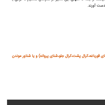
دست آورند.
ی قورباغه،کرال پشت،کرال جلو،شنای پروانه) و یا شناور موندن