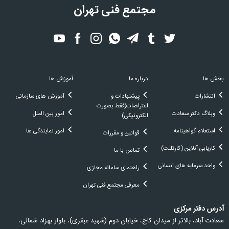
مجتمع فنی تهران
بخش ها
درباره ما
آموزش ها
انتشارات
پیشنهادات و
آموزش های سازمانی
اعتراضات(فقط بصورت
وبلاگ دکتر سعادت
امور بین الملل
الکترونیکی)
استعلام گواهینامه
امور نمایندگی ها
قوانین و مقررات
کاریابی آنلاین (کارتلنت)
تماس با ما
واحد سرمایه های انسانی
راهنمای سامانه مجازی
معرفی مجتمع فنی تهران
آدرس دفتر مرکزی
سعادت آباد، بالاتر از ميدان كاج، خيابان دوم (شهيد عبقری)، بلوار بهزاد شمالی،