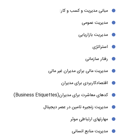
مبانی مدیریت و کسب و کار:
پیش نیاز آموزش
mba
مدیریت عمومی
پیش‌ نیاز ثبت‌نام علاقه‌مندان در دوره آموزش
mba
مجتمع فنی تهران
مديريت بازاریابی
تهران و حداقل دو سال تجربه کار است. درصورتی که فرد علاقه‌مند
انجام نخواهد شد.
استراتژی
رفتار سازمانی
مخاطبین دوره آموزش مدیریت عالی کسب و کار
مدیریت مالی برای مدیران غیر مالی
افراد بسیاری با انگیزه‌های مختلفی در دوره آموزش
mba
شرکت خواهن
اقتصادکاربردی برای مدیران
سازمان یا شرکت را به بهترین شکل ممکن انجام دهند. به طور مثال 
موقعیت شغلی بهبود خواهند بخشید. آن‌ها به واسطه دانش رشته
a
کدهای معاشرت برای مدیران(Business Etiquettes)
برقرار خواهند کرد.
مدیریت زنجیره تامین در عصر دیجیتال
مهارتهای ارتباطی موثر
مدیریت منابع انسانی