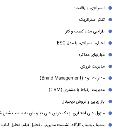
استراتژی و رقابت:
تفکر استراتژیک
طراحی مدل کسب و کار
اجرای استراتژی با مدل BSC
مهارتهای مذاکره
مدیریت فروش
در دوره مدیریت عالی کسب و کار ما به مباحثی می‌پردازیم که شما
مدیریت برند (Brand Management)
خود بکار بندید. آنچه که موجب ارتقا و بهینه‌سازی هر کسب و کار می
مدیریت ارتباط با مشتری (CRM)
دهد. برخی از این موارد در زیر بصورت خلاصه آورده شده تا شما بتوا
بازاریابی و فروش دیجیتال
مهارت اکتسابی پس از گذراندن دوره آموزش
mba
ماژول های اختیاری از تک درس های دپارتمان به تناسب شغل ش
به طور حتم در صورت شرکت افراد در دوره آموزشی
mba
و کسب مهار
سمینار، وبینار، کارگاه، نشست مدیریتی، تحلیل فیلم، تحلیل کتاب و 